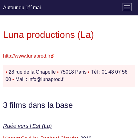
er
Autour du 1
mai
Luna productions (La)
http://www.lunaprod.fr
•
28 rue de la Chapelle
•
75018 Paris
•
Tél : 01 48 07 56
00
•
Mail : info@lunaprod.f
3 films dans la base
Ruée vers l’Est (La)