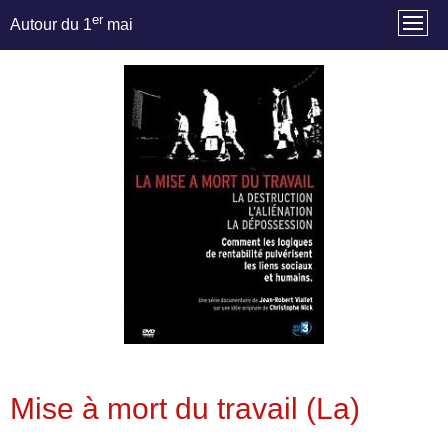
er
Autour du 1
mai
Mise à mort du travail (La)