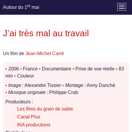
er
Autour du 1
mai
J’ai très mal au travail
Un film de
Jean-Michel Carré
•
2006
•
France
•
Documentaire
•
Prise de vue réelle
•
83
min
•
Couleur
•
Image :
Alexandre Tissier
•
Montage :
Anny Danché
•
Musique originale :
Philippe Crab
Producteurs :
Les films du grain de sable
Canal Plus
INA productions