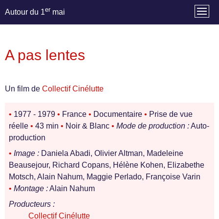
er
Autour du 1
mai
A pas lentes
Un film de
Collectif Cinélutte
•
1977 - 1979
•
France
•
Documentaire
•
Prise de vue
réelle
•
43 min
•
Noir & Blanc
•
Mode de production :
Auto-
production
•
Image :
Daniela Abadi, Olivier Altman, Madeleine
Beausejour, Richard Copans, Hélène Kohen, Elizabethe
Motsch, Alain Nahum, Maggie Perlado, Françoise Varin
•
Montage :
Alain Nahum
Producteurs :
Collectif Cinélutte