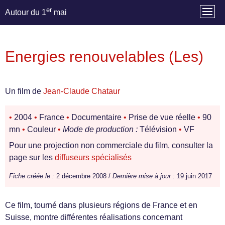
er
Autour du 1
mai
Energies renouvelables (Les)
Un film de
Jean-Claude Chataur
•
2004
•
France
•
Documentaire
•
Prise de vue réelle
•
90
mn
•
Couleur
•
Mode de production :
Télévision
•
VF
Pour une projection non commerciale du film, consulter la
page sur les
diffuseurs spécialisés
Fiche créée le :
2 décembre 2008 /
Dernière mise à jour :
19 juin 2017
Ce film, tourné dans plusieurs régions de France et en
Suisse, montre différentes réalisations concernant