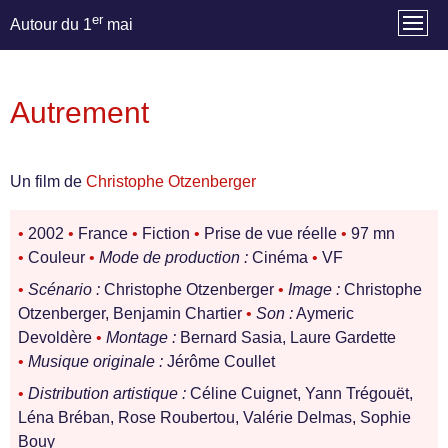
er
Autour du 1
mai
Autrement
Un film de
Christophe Otzenberger
•
2002
•
France
•
Fiction
•
Prise de vue réelle
•
97 mn
•
Couleur
•
Mode de production :
Cinéma
•
VF
•
Scénario :
Christophe Otzenberger
•
Image :
Christophe
Otzenberger, Benjamin Chartier
•
Son :
Aymeric
Devoldère
•
Montage :
Bernard Sasia, Laure Gardette
•
Musique originale :
Jérôme Coullet
•
Distribution artistique :
Céline Cuignet, Yann Trégouët,
Léna Bréban, Rose Roubertou, Valérie Delmas, Sophie
Bouy