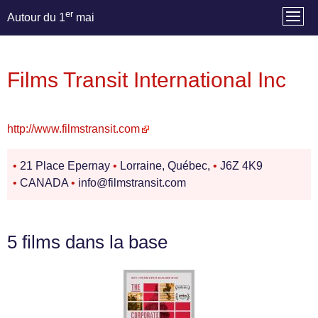
er
Autour du 1
mai
Films Transit International Inc
http://www.filmstransit.com
•
21 Place Epernay
•
Lorraine, Québec,
•
J6Z 4K9
•
CANADA
•
info@filmstransit.com
5 films dans la base