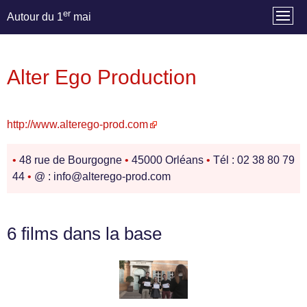
er
Autour du 1
mai
Alter Ego Production
http://www.alterego-prod.com
•
48 rue de Bourgogne
•
45000 Orléans
•
Tél : 02 38 80 79
44
•
@ : info@alterego-prod.com
6 films dans la base