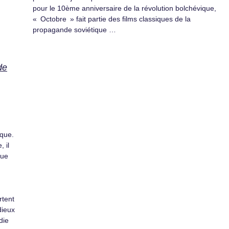
pour le 10ème anniversaire de la révolution bolchévique,
« Octobre » fait partie des films classiques de la
propagande soviétique …
de
ique.
 il
que
rtent
dieux
die