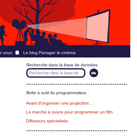
z-vous
Le blog Partager le cinéma
Recherche dans la base de données
Boite à outil du programmateur :
Avant d’organiser une projection…
La marche à suivre pour programmer un film
Diffuseurs spécialisés