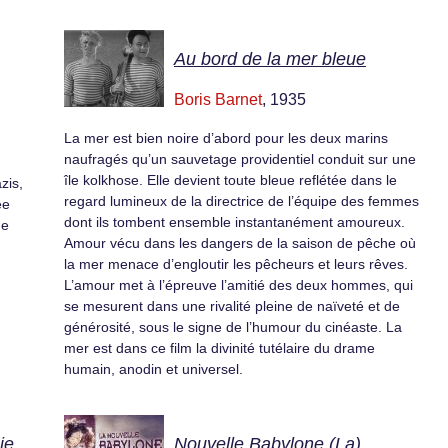
Au bord de la mer bleue
Boris Barnet
, 1935
La mer est bien noire d’abord pour les deux marins
naufragés qu’un sauvetage providentiel conduit sur une
île kolkhose. Elle devient toute bleue reflétée dans le
zis,
regard lumineux de la directrice de l’équipe des femmes
ée
dont ils tombent ensemble instantanément amoureux.
ne
Amour vécu dans les dangers de la saison de pêche où
la mer menace d’engloutir les pêcheurs et leurs rêves.
L’amour met à l’épreuve l’amitié des deux hommes, qui
se mesurent dans une rivalité pleine de naïveté et de
générosité, sous le signe de l’humour du cinéaste. La
mer est dans ce film la divinité tutélaire du drame
humain, anodin et universel.
ie
Nouvelle Babylone (La)