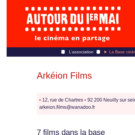
L’association
La Base ciné
Arkéion Films
•
12, rue de Chartres
•
92 200 Neuilly sur se
arkeion.films@wanadoo.fr
7 films dans la base