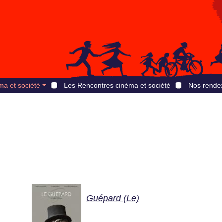
ma et société
Les Rencontres cinéma et société
Nos rende
Guépard (Le)