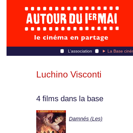
L’association
La Base ciné
Luchino Visconti
4 films dans la base
Damnés (Les)