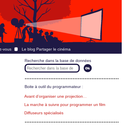
z-vous
Le blog Partager le cinéma
Recherche dans la base de données
Boite à outil du programmateur :
Avant d’organiser une projection…
La marche à suivre pour programmer un film
Diffuseurs spécialisés