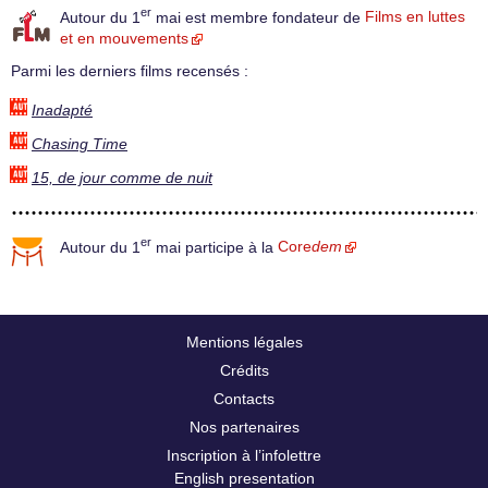
er
Autour du 1
mai est membre fondateur de
Films en luttes
et en mouvements
Parmi les derniers films recensés :
Inadapté
Chasing Time
15, de jour comme de nuit
er
Autour du 1
mai participe à la
Core
dem
Mentions légales
Crédits
Contacts
Nos partenaires
Inscription à l’infolettre
English presentation