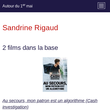
er
Autour du 1
mai
Sandrine Rigaud
2 films dans la base
Au secours, mon patron est un algorithme (Cash
investigation)