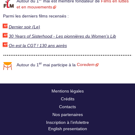
Autour du 1
mai est membre fondateur de
Films en luttes
et en mouvements
Parmi les derniers films recensés :
Dernier soir (Le)
30 Years of Sisterhood - Les pionnières du Women’s Lib
On est la CGT ! 130 ans après
er
Autour du 1
mai participe à la
Core
dem
Mentions légales
Crédits
Contacts
Nos partenaires
Inscription à l’infolettre
English presentation