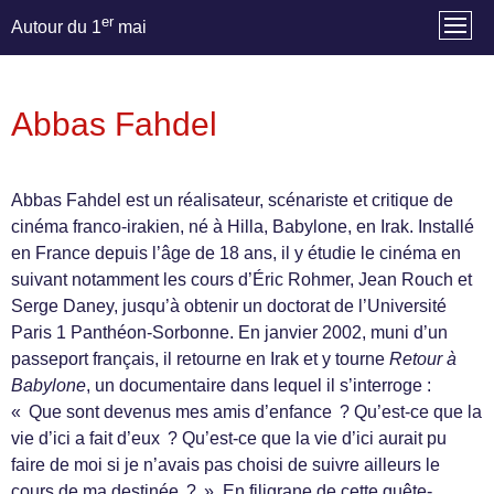
er
Autour du 1
mai
Abbas Fahdel
Abbas Fahdel est un réalisateur, scénariste et critique de
cinéma franco-irakien, né à Hilla, Babylone, en Irak. Installé
en France depuis l’âge de 18 ans, il y étudie le cinéma en
suivant notamment les cours d’Éric Rohmer, Jean Rouch et
Serge Daney, jusqu’à obtenir un doctorat de l’Université
Paris 1 Panthéon-Sorbonne. En janvier 2002, muni d’un
passeport français, il retourne en Irak et y tourne
Retour à
Babylone
, un documentaire dans lequel il s’interroge :
« Que sont devenus mes amis d’enfance ? Qu’est-ce que la
vie d’ici a fait d’eux ? Qu’est-ce que la vie d’ici aurait pu
faire de moi si je n’avais pas choisi de suivre ailleurs le
cours de ma destinée ? ». En filigrane de cette quête-