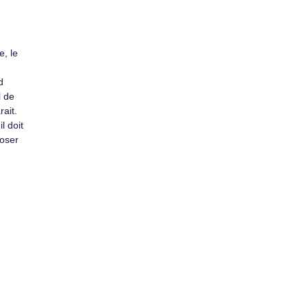
, le
d
l de
rait.
l doit
poser