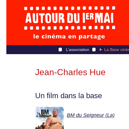
L’association
La Base ciné
Jean-Charles Hue
Un film dans la base
BM du Seigneur (La)