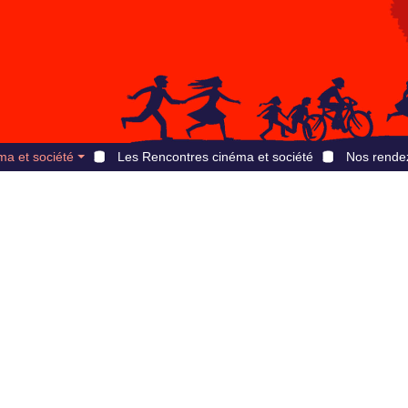
ma et société
Les Rencontres cinéma et société
Nos rende