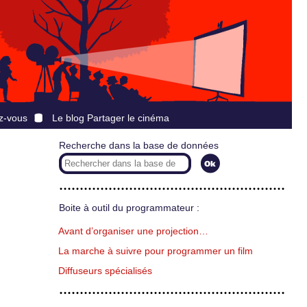
z-vous
Le blog Partager le cinéma
Recherche dans la base de données
Boite à outil du programmateur :
Avant d’organiser une projection…
La marche à suivre pour programmer un film
Diffuseurs spécialisés