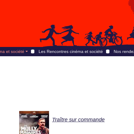
ma et société
Les Rencontres cinéma et société
Nos rende
Traître sur commande