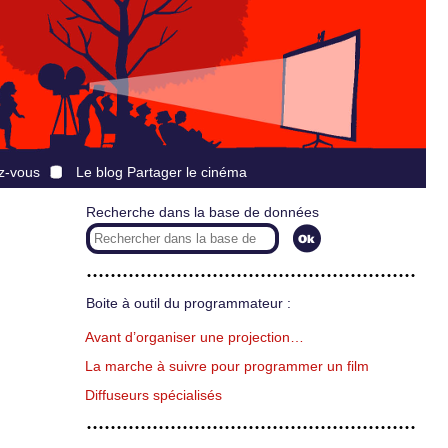
z-vous
Le blog Partager le cinéma
Recherche dans la base de données
Boite à outil du programmateur :
Avant d’organiser une projection…
La marche à suivre pour programmer un film
Diffuseurs spécialisés