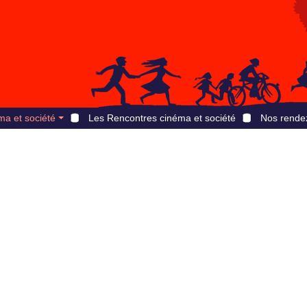
ma et société
Les Rencontres cinéma et société
Nos rende