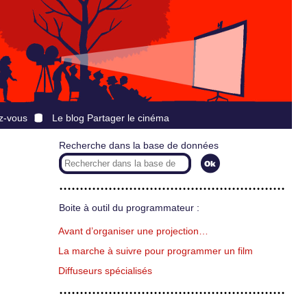
z-vous
Le blog Partager le cinéma
Recherche dans la base de données
Boite à outil du programmateur :
Avant d’organiser une projection…
La marche à suivre pour programmer un film
Diffuseurs spécialisés