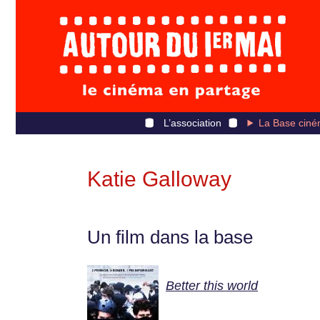
L’association
La Base ciné
Katie Galloway
Un film dans la base
Better this world