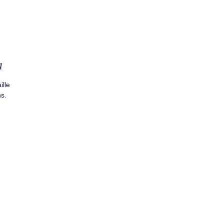
g
ille
s.