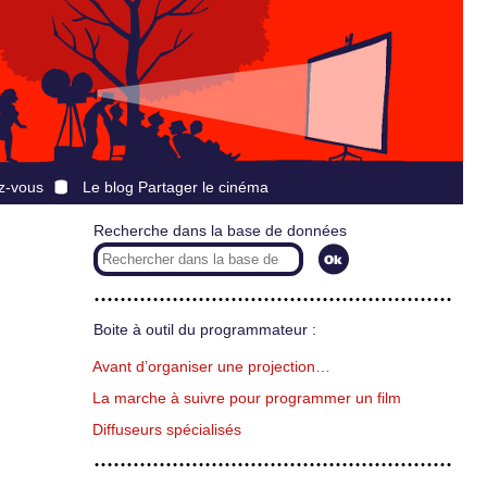
z-vous
Le blog Partager le cinéma
Recherche dans la base de données
Boite à outil du programmateur :
Avant d’organiser une projection…
La marche à suivre pour programmer un film
Diffuseurs spécialisés