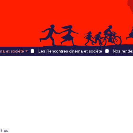
ma et société
Les Rencontres cinéma et société
Nos rende
 très