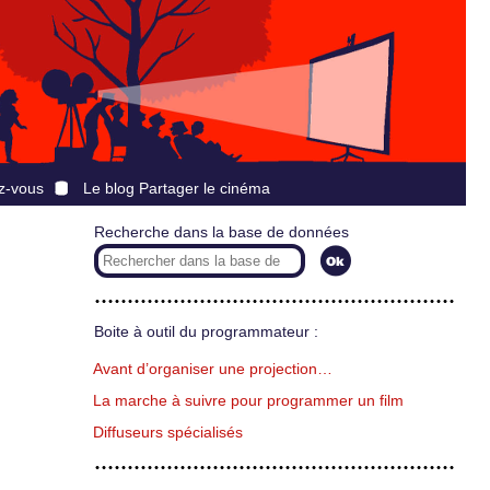
z-vous
Le blog Partager le cinéma
Recherche dans la base de données
Boite à outil du programmateur :
Avant d’organiser une projection…
La marche à suivre pour programmer un film
Diffuseurs spécialisés