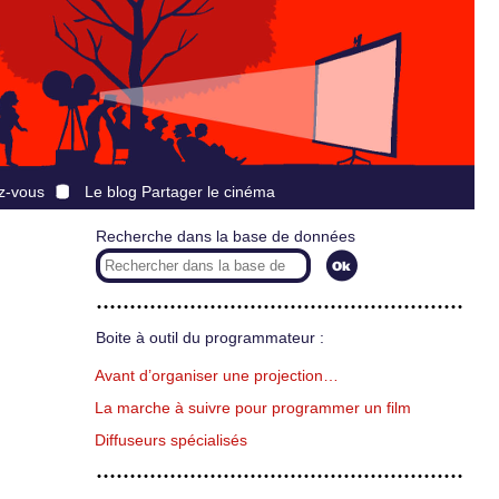
z-vous
Le blog Partager le cinéma
Recherche dans la base de données
Boite à outil du programmateur :
Avant d’organiser une projection…
La marche à suivre pour programmer un film
Diffuseurs spécialisés