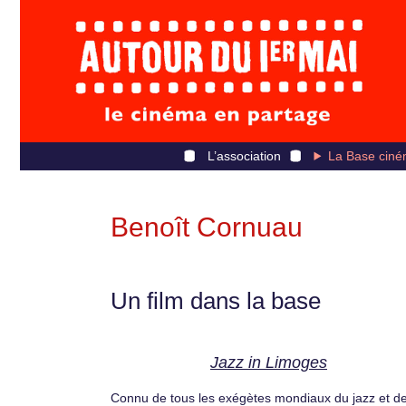
L’association
La Base ciné
Benoît Cornuau
Un film dans la base
Jazz in Limoges
Connu de tous les exégètes mondiaux du jazz et d