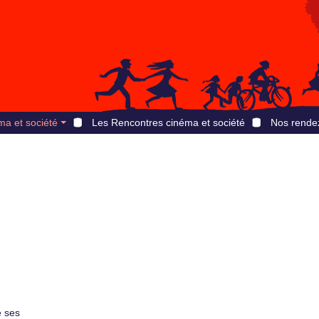
ma et société
Les Rencontres cinéma et société
Nos rende
e ses