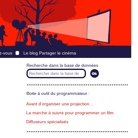
z-vous
Le blog Partager le cinéma
Recherche dans la base de données
Boite à outil du programmateur :
Avant d’organiser une projection…
La marche à suivre pour programmer un film
Diffuseurs spécialisés