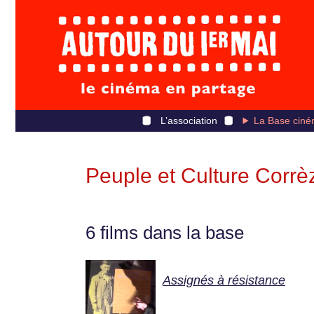
L’association
La Base ciné
Peuple et Culture Corrè
6 films dans la base
Assignés à résistance