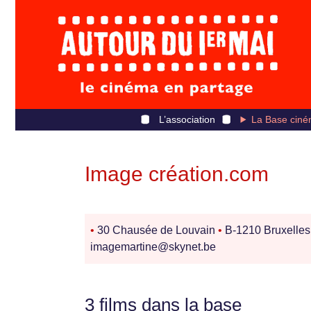
L’association
La Base ciné
Image création.com
•
30 Chausée de Louvain
•
B-1210 Bruxelle
imagemartine@skynet.be
3 films dans la base