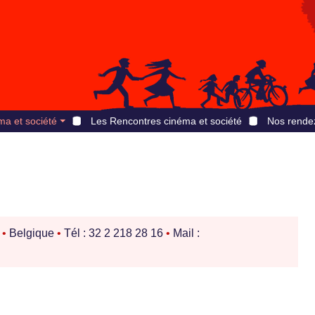
ma et société
Les Rencontres cinéma et société
Nos rende
s
•
Belgique
•
Tél : 32 2 218 28 16
•
Mail :