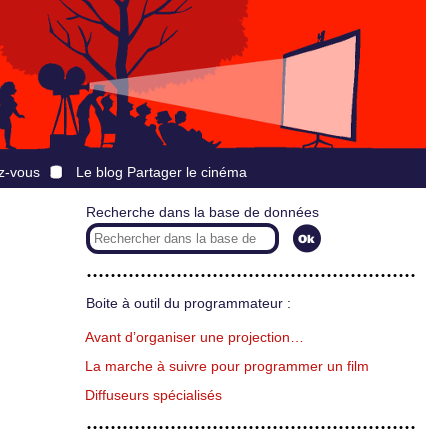
z-vous
Le blog Partager le cinéma
Recherche dans la base de données
Boite à outil du programmateur :
Avant d’organiser une projection…
La marche à suivre pour programmer un film
Diffuseurs spécialisés