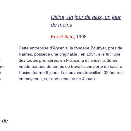
Usine, un jour de plus, un jour
de moins
Eric Pittard
, 1998
Cette entreprise d’Ancenis, la fonderie Bouhyer, près de
Nantes, possède une originalité : en 1994, elle fut l’une
des toutes premières, en France, à diminuer la durée
e
hebdomadaire du temps de travail sans perte de salaire.
des
L’usine tourne 6 jours. Les ouvriers travaillent 32 heures,
s.
en moyenne, sur une semaine de 4 jours.
é
s de