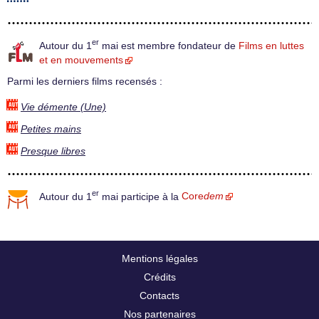
er
Autour du 1
mai est membre fondateur de
Films en luttes
et en mouvements
Parmi les derniers films recensés :
Vie démente (Une)
Petites mains
Presque libres
er
Autour du 1
mai participe à la
Core
dem
Mentions légales
Crédits
Contacts
Nos partenaires