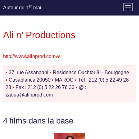
er
Autour du 1
mai
Ali n’ Productions
http://www.alinprod.com
•
37, rue Assanaani
•
Résidence Ouchtar 8 – Bourgogne
•
Casablanca 20050
•
MAROC
•
Tél : 212 (0) 5 22 49 28
28
•
Fax : 212 (0) 5 22 26 76 30
•
@ :
zaoua@alinprod.com
4 films dans la base