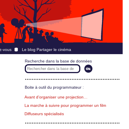
z-vous
Le blog Partager le cinéma
Recherche dans la base de données
Boite à outil du programmateur :
Avant d’organiser une projection…
La marche à suivre pour programmer un film
Diffuseurs spécialisés