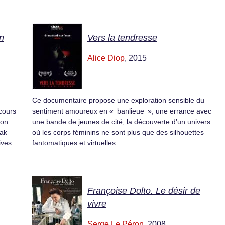
n
Vers la tendresse
Alice Diop
, 2015
Ce documentaire propose une exploration sensible du
scours
sentiment amoureux en « banlieue », une errance avec
son
une bande de jeunes de cité, la découverte d’un univers
hak
où les corps féminins ne sont plus que des silhouettes
ives
fantomatiques et virtuelles.
Françoise Dolto. Le désir de
vivre
Serge Le Péron
, 2008