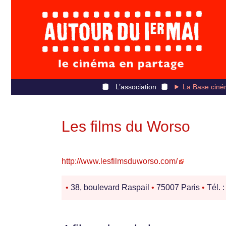
L’association
La Base ciné
Les films du Worso
http://www.lesfilmsduworso.com/
•
38, boulevard Raspail
•
75007 Paris
•
Tél. 