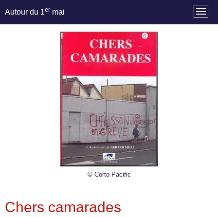
er
Autour du 1
mai
© Corto Pacific
Chers camarades