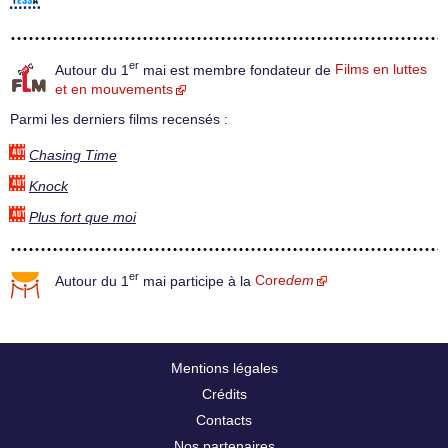
er
Autour du 1
mai est membre fondateur de
Films en luttes
et en mouvements
Parmi les derniers films recensés :
Chasing Time
Knock
Plus fort que moi
er
Autour du 1
mai participe à la
Core
dem
Mentions légales
Crédits
Contacts
Nos partenaires