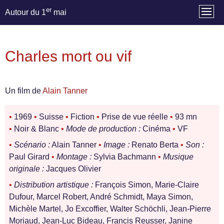
er
Autour du 1
mai
Charles mort ou vif
Un film de
Alain Tanner
•
1969
•
Suisse
•
Fiction
•
Prise de vue réelle
•
93 mn
•
Noir & Blanc
•
Mode de production :
Cinéma
•
VF
•
Scénario :
Alain Tanner
•
Image :
Renato Berta
•
Son :
Paul Girard
•
Montage :
Sylvia Bachmann
•
Musique
originale :
Jacques Olivier
•
Distribution artistique :
François Simon, Marie-Claire
Dufour, Marcel Robert, André Schmidt, Maya Simon,
Michèle Martel, Jo Excoffier, Walter Schöchli, Jean-Pierre
Moriaud, Jean-Luc Bideau, Francis Reusser, Janine