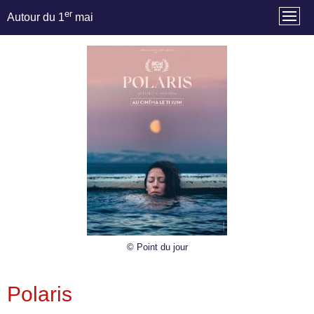
er
Autour du 1
mai
© Point du jour
Polaris