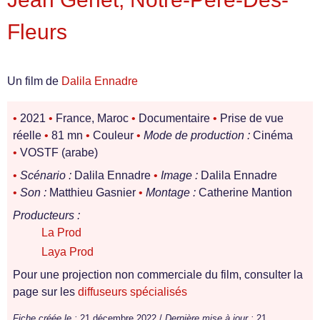
Fleurs
Un film de
Dalila Ennadre
•
2021
•
France, Maroc
•
Documentaire
•
Prise de vue
réelle
•
81 mn
•
Couleur
•
Mode de production :
Cinéma
•
VOSTF (arabe)
•
Scénario :
Dalila Ennadre
•
Image :
Dalila Ennadre
•
Son :
Matthieu Gasnier
•
Montage :
Catherine Mantion
Producteurs :
La Prod
Laya Prod
Pour une projection non commerciale du film, consulter la
page sur les
diffuseurs spécialisés
Fiche créée le :
21 décembre 2022 /
Dernière mise à jour :
21