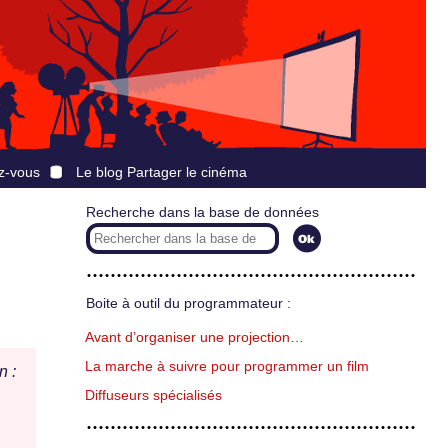
z-vous
Le blog Partager le cinéma
Recherche dans la base de données
Boite à outil du programmateur :
Avant d’organiser une projection…
La marche à suivre pour programmer un film
n :
Diffuseurs spécialisés