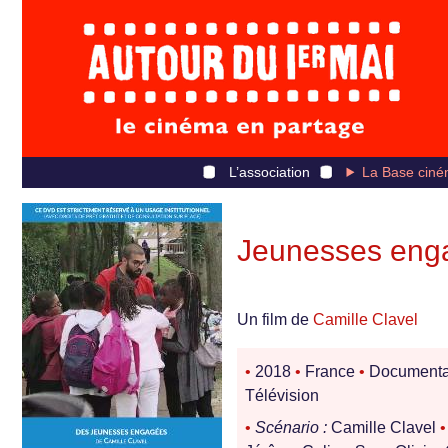
L’association
La Base ciné
Jeunesses eng
Un film de
Camille Clavel
•
2018
•
France
•
Documenta
Télévision
•
Scénario :
Camille Clavel
•