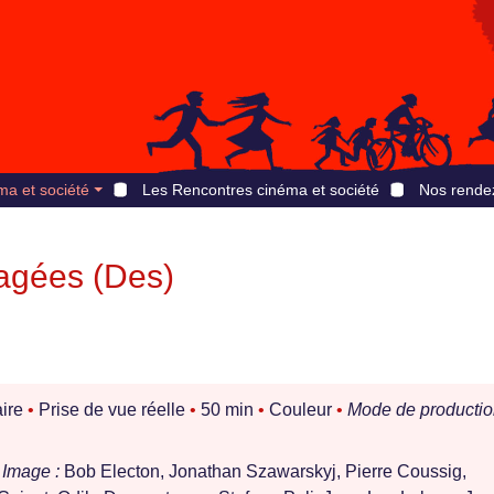
ma et société
Les Rencontres cinéma et société
Nos rende
agées (Des)
ire
•
Prise de vue réelle
•
50 min
•
Couleur
•
Mode de productio
Image :
Bob Electon, Jonathan Szawarskyj, Pierre Coussig,