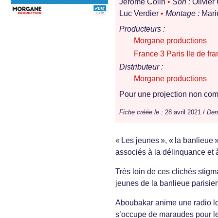
Jérôme Colin
•
Son :
Olivier
Luc Verdier
•
Montage :
Mari
Producteurs :
Morgane productions
France 3 Paris Ile de fr
Distributeur :
Morgane productions
Pour une projection non comm
Fiche créée le :
28 avril 2021 /
Dern
« Les jeunes », « la banlieue
associés à la délinquance et 
Très loin de ces clichés stigm
jeunes de la banlieue parisie
Aboubakar anime une radio loca
s’occupe de maraudes pour les 