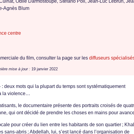
 Cuinat, Odile Darmostoupe, Stefano Poli, Jean-Luc Lebrun, Jea
e-Agnès Blum
ance centre
erciale du film, consulter la page sur les
diffuseurs spécialisé
ière mise à jour :
19 janvier 2022
 » : deux mots qui la plupart du temps sont systématiquement
à la violence…
atisants, le documentaire présente des portraits croisés de quat
nne, qui ont décidé de prendre les choses en mains pour avance
le pour créer du lien entre les habitants de son quartier ; Kha
sans-abris ; Abdellah, lui, s’est lancé dans l’organisation de