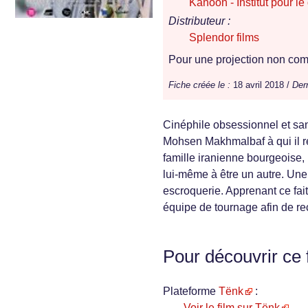
Kanoon - Institut pour l
Distributeur :
Splendor films
Pour une projection non comm
Fiche créée le :
18 avril 2018 /
Dern
Cinéphile obsessionnel et san
Mohsen Makhmalbaf à qui il res
famille iranienne bourgeoise, 
lui-même à être un autre. Une
escroquerie. Apprenant ce fai
équipe de tournage afin de rec
Pour découvrir ce 
Plateforme
Tënk
:
Voir le film sur Tënk