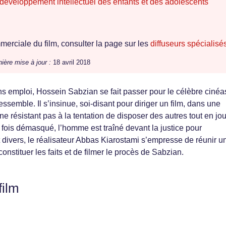
e développement intellectuel des enfants et des adolescents
erciale du film, consulter la page sur les
diffuseurs spécialisé
ière mise à jour :
18 avril 2018
s emploi, Hossein Sabzian se fait passer pour le célèbre cinéa
semble. Il s’insinue, soi-disant pour diriger un film, dans une
ne résistant pas à la tentation de disposer des autres tout en jo
 fois démasqué, l’homme est traîné devant la justice pour
t divers, le réalisateur Abbas Kiarostami s’empresse de réunir u
onstituer les faits et de filmer le procès de Sabzian.
film