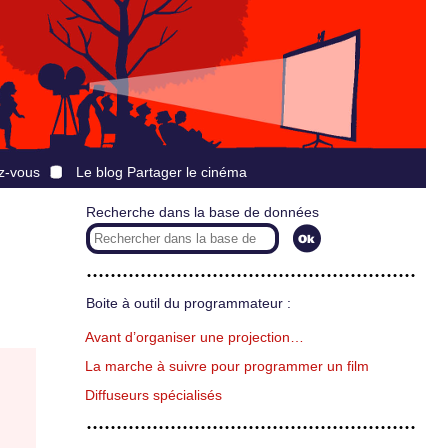
z-vous
Le blog Partager le cinéma
Recherche dans la base de données
Boite à outil du programmateur :
Avant d’organiser une projection…
La marche à suivre pour programmer un film
Diffuseurs spécialisés