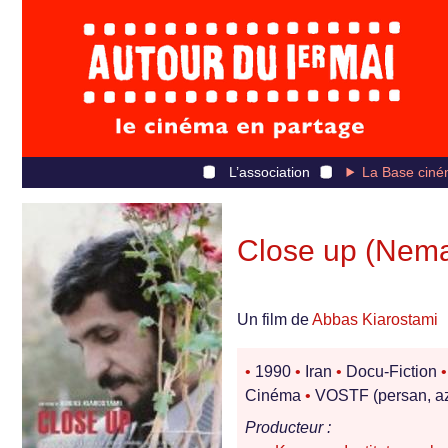
L’association
La Base ciné
Close up (Nema
Un film de
Abbas Kiarostami
•
1990
•
Iran
•
Docu-Fiction
•
Cinéma
•
VOSTF (persan, az
Producteur :