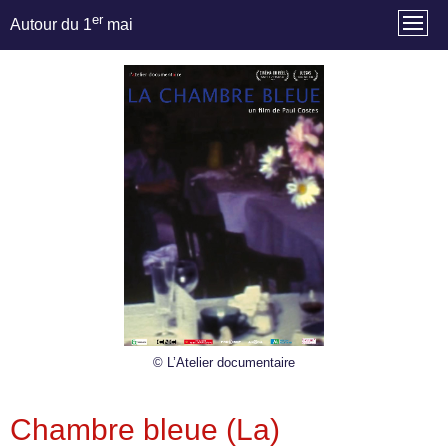
er
Autour du 1
mai
© L’Atelier documentaire
Chambre bleue (La)