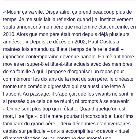
« Mourir ça va vite. Disparaître, ça prend beaucoup plus de
temps. Je me suis fait la réflexion quand j’ai instinctivement
voulu annoncer à mon père que ma femme était enceinte, en
2010. Alors que mon père était mort depuis déjà plusieurs
années… » Depuis ce décès en 2002, Paul Costes a
maintes fois entendu qu’il était temps de faire le deuil –
injonction contemporaine devenue banale. En mêlant home
movies en super-8 et tête-à-tête actuels avec des membres
de sa famille à qui il propose d’organiser un repas pour
commémorer les dix ans de la mort de son père, le cinéaste
monte une comédie digressive qui est aussi une lettre à
l’absent. Au passage, il s’aperçoit que les vivants ne sont ni
si pressés que cela de se réunir, ni prompts à se souvenir.
« On ne sent plus trop qui il était… Quand quelqu’un est
mort, il se fige », dit la mère pourtant inconsolable. Les films
familiaux du grand-père – deux décennies d’anniversaires
captés sur pellicule – ont-ils accompli leur « devoir » rituel
d’immortalisation, ou au contraire documenté une