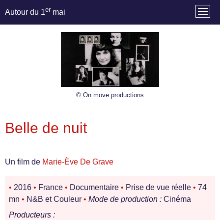
er
Autour du 1
mai
© On move productions
Belle de nuit
Un film de
Marie-Ève De Grave
•
2016
•
France
•
Documentaire
•
Prise de vue réelle
•
74
mn
•
N&B et Couleur
•
Mode de production :
Cinéma
Producteurs :