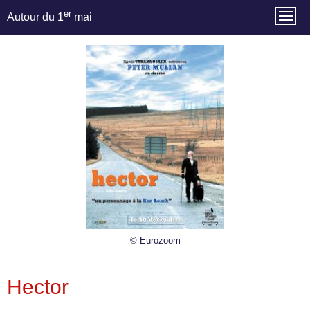
er
Autour du 1
mai
© Eurozoom
Hector