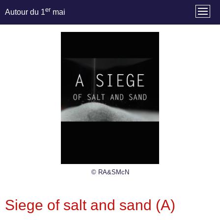
er
Autour du 1
mai
© RA&SMcN
Siege of salt and sand (A)