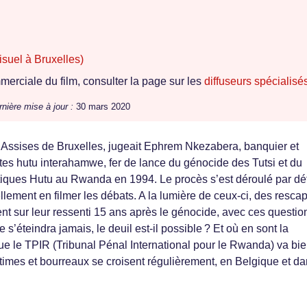
suel à Bruxelles)
erciale du film, consulter la page sur les
diffuseurs spécialisé
nière mise à jour :
30 mars 2020
Assises de Bruxelles, jugeait Ephrem Nkezabera, banquier et
stes hutu interahamwe, fer de lance du génocide des Tutsi et du
iques Hutu au Rwanda en 1994. Le procès s’est déroulé par dé
lement en filmer les débats. A la lumière de ceux-ci, des rescap
nt sur leur ressenti 15 ans après le génocide, avec ces question
 s’éteindra jamais, le deuil est-il possible ? Et où en sont la
 que le TPIR (Tribunal Pénal International pour le Rwanda) va bie
ctimes et bourreaux se croisent régulièrement, en Belgique et d