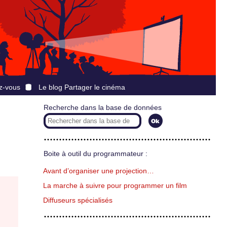
z-vous
Le blog Partager le cinéma
Recherche dans la base de données
Boite à outil du programmateur :
Avant d’organiser une projection…
La marche à suivre pour programmer un film
Diffuseurs spécialisés