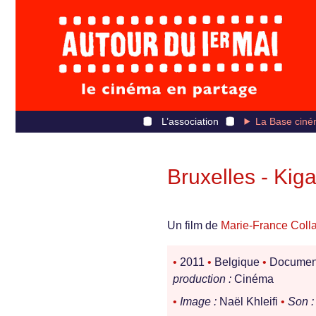
L’association
La Base ciné
Bruxelles - Kiga
Un film de
Marie-France Coll
•
2011
•
Belgique
•
Documen
production :
Cinéma
•
Image :
Naël Khleifi
•
Son :