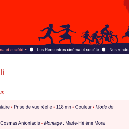
ma et société
Les Rencontres cinéma et société
Nos rende
li
ard
taire
•
Prise de vue réelle
•
118 mn
•
Couleur
•
Mode de
Cosmas Antoniadis
•
Montage :
Marie-Hélène Mora