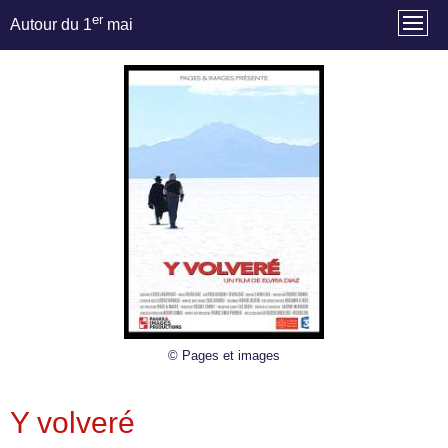
er
Autour du 1
mai
© Pages et images
Y volveré