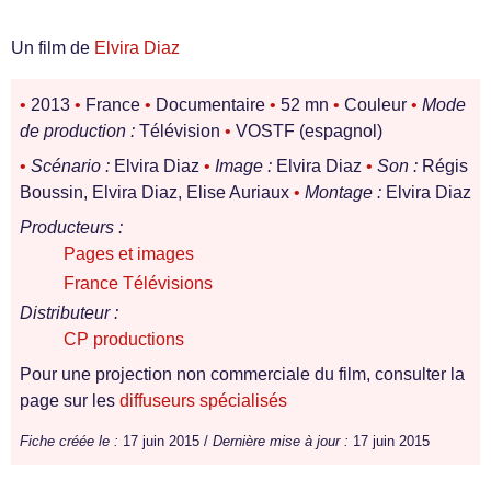
Un film de
Elvira Diaz
•
2013
•
France
•
Documentaire
•
52 mn
•
Couleur
•
Mode
de production :
Télévision
•
VOSTF (espagnol)
•
Scénario :
Elvira Diaz
•
Image :
Elvira Diaz
•
Son :
Régis
Boussin, Elvira Diaz, Elise Auriaux
•
Montage :
Elvira Diaz
Producteurs :
Pages et images
France Télévisions
Distributeur :
CP productions
Pour une projection non commerciale du film, consulter la
page sur les
diffuseurs spécialisés
Fiche créée le :
17 juin 2015 /
Dernière mise à jour :
17 juin 2015