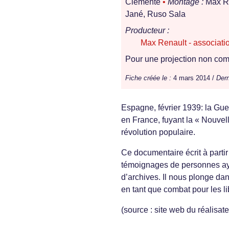
Clemente
•
Montage :
Max Re
Jané, Ruso Sala
Producteur :
Max Renault - associati
Pour une projection non comm
Fiche créée le :
4 mars 2014 /
Dern
Espagne, février 1939: la Gue
en France, fuyant la « Nouvel
révolution populaire.
Ce documentaire écrit à parti
témoignages de personnes ayan
d’archives. Il nous plonge dan
en tant que combat pour les li
(source : site web du réalisate