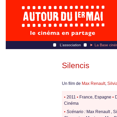
L’association
La Base ciné
Silencis
Un film de
Max Renault
,
Silvi
•
2011
•
France, Espagne
•
D
Cinéma
•
Scénario :
Max Renault , Si