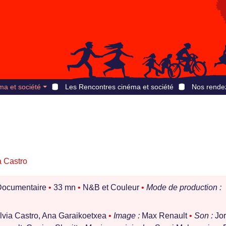
ma et société
Les Rencontres cinéma et société
Nos rende
a Castro
ocumentaire
•
33 mn
•
N&B et Couleur
•
Mode de production :
lvia Castro, Ana Garaikoetxea
•
Image :
Max Renault
•
Son :
Jor