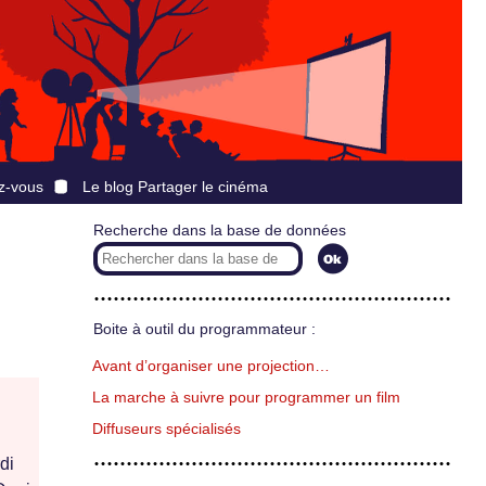
z-vous
Le blog Partager le cinéma
Recherche dans la base de données
Boite à outil du programmateur :
Avant d’organiser une projection…
La marche à suivre pour programmer un film
Diffuseurs spécialisés
di