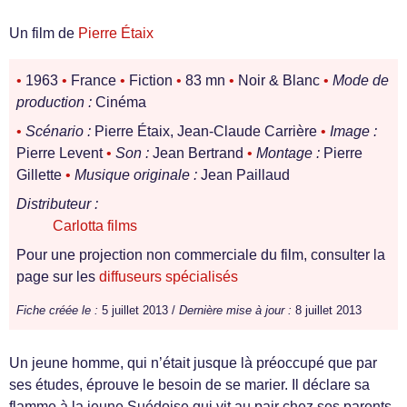
Un film de
Pierre Étaix
•
1963
•
France
•
Fiction
•
83 mn
•
Noir & Blanc
•
Mode de
production :
Cinéma
•
Scénario :
Pierre Étaix, Jean-Claude Carrière
•
Image :
Pierre Levent
•
Son :
Jean Bertrand
•
Montage :
Pierre
Gillette
•
Musique originale :
Jean Paillaud
Distributeur :
Carlotta films
Pour une projection non commerciale du film, consulter la
page sur les
diffuseurs spécialisés
Fiche créée le :
5 juillet 2013 /
Dernière mise à jour :
8 juillet 2013
Un jeune homme, qui n’était jusque là préoccupé que par
ses études, éprouve le besoin de se marier. Il déclare sa
flamme à la jeune Suédoise qui vit au pair chez ses parents,