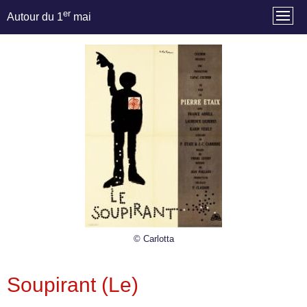
er
Autour du 1
mai
© Carlotta
Soupirant (Le)