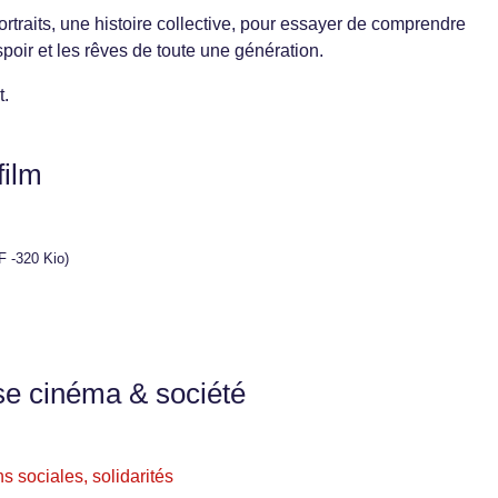
ortraits, une histoire collective, pour essayer de comprendre
spoir et les rêves de toute une génération.
t.
film
F -320 Kio)
se cinéma & société
s sociales, solidarités