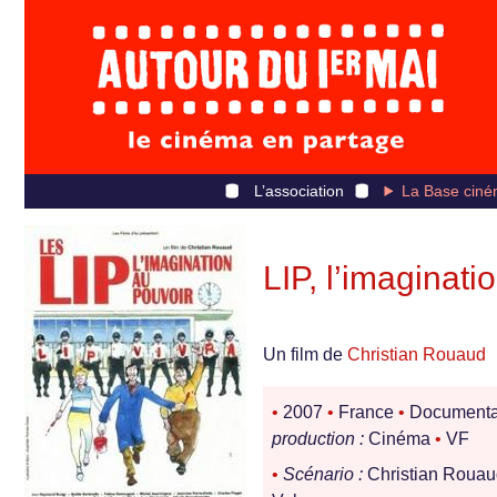
L’association
La Base ciné
LIP, l’imaginati
Un film de
Christian Rouaud
•
2007
•
France
•
Documenta
production :
Cinéma
•
VF
•
Scénario :
Christian Roua