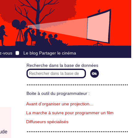
z-vous
Le blog Partager le cinéma
Recherche dans la base de données
Boite à outil du programmateur :
Avant d’organiser une projection…
La marche à suivre pour programmer un film
Diffuseurs spécialisés
ude