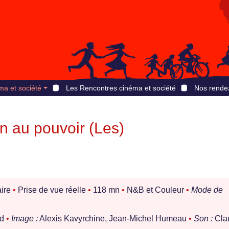
ma et société
Les Rencontres cinéma et société
Nos rende
on au pouvoir (Les)
ire
•
Prise de vue réelle
•
118 mn
•
N&B et Couleur
•
Mode de
ud
•
Image :
Alexis Kavyrchine, Jean-Michel Humeau
•
Son :
Cla