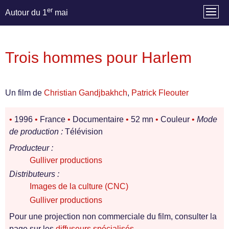
er
Autour du 1
mai
Trois hommes pour Harlem
Un film de
Christian Gandjbakhch
,
Patrick Fleouter
•
1996
•
France
•
Documentaire
•
52 mn
•
Couleur
•
Mode
de production :
Télévision
Producteur :
Gulliver productions
Distributeurs :
Images de la culture (CNC)
Gulliver productions
Pour une projection non commerciale du film, consulter la
page sur les
diffuseurs spécialisés