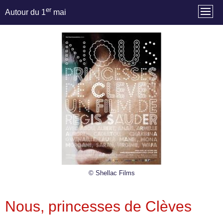
er
Autour du 1
mai
© Shellac Films
Nous, princesses de Clèves