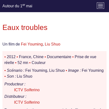
er
Autour du 1
mai
Eaux troubles
Un film de
Fei Youming
,
Liu Shuo
•
2012
•
France, Chine
•
Documentaire
•
Prise de vue
réelle
•
52 mn
•
Couleur
•
Scénario :
Fei Youming, Liu Shuo
•
Image :
Fei Youming
•
Son :
Liu Shuo
Producteur :
ICTV Solferino
Distributeur :
ICTV Solferino