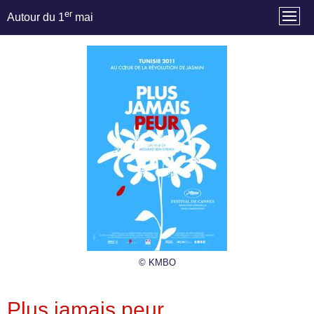
er
Autour du 1
mai
© KMBO
Plus jamais peur