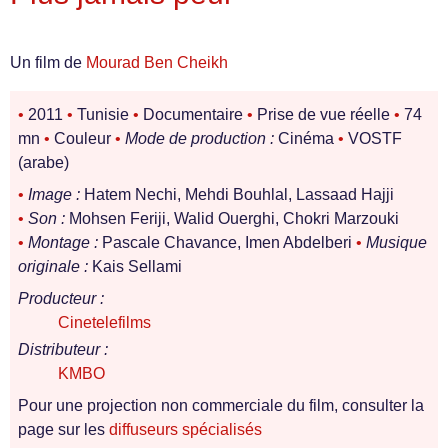
Un film de
Mourad Ben Cheikh
•
2011
•
Tunisie
•
Documentaire
•
Prise de vue réelle
•
74
mn
•
Couleur
•
Mode de production :
Cinéma
•
VOSTF
(arabe)
•
Image :
Hatem Nechi, Mehdi Bouhlal, Lassaad Hajji
•
Son :
Mohsen Feriji, Walid Ouerghi, Chokri Marzouki
•
Montage :
Pascale Chavance, Imen Abdelberi
•
Musique
originale :
Kais Sellami
Producteur :
Cinetelefilms
Distributeur :
KMBO
Pour une projection non commerciale du film, consulter la
page sur les
diffuseurs spécialisés