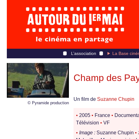
L’association
La Base ciné
Champ des Pay
Un film de
Suzanne Chupin
© Pyramide production
•
2005
•
France
•
Documenta
Télévision
•
VF
•
Image :
Suzanne Chupin
•