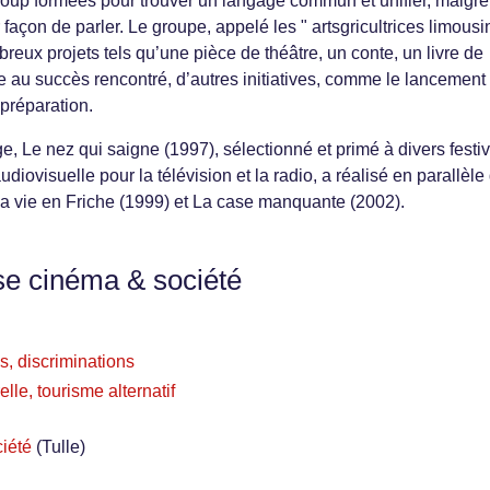
coup formées pour trouver un langage commun et unifier, malgré
r façon de parler. Le groupe, appelé les " artsgricultrices limous
breux projets tels qu’une pièce de théâtre, un conte, un livre de
e au succès rencontré, d’autres initiatives, comme le lancement
 préparation.
, Le nez qui saigne (1997), sélectionné et primé à divers festiv
iovisuelle pour la télévision et la radio, a réalisé en parallèle
La vie en Friche (1999) et La case manquante (2002).
se cinéma & société
s, discriminations
relle, tourisme alternatif
iété
(Tulle)