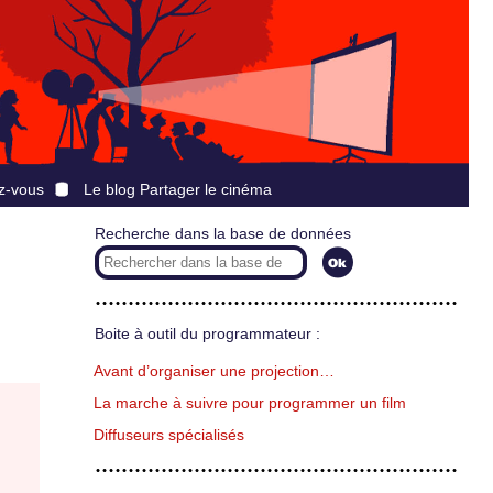
z-vous
Le blog Partager le cinéma
Recherche dans la base de données
Boite à outil du programmateur :
Avant d’organiser une projection…
La marche à suivre pour programmer un film
Diffuseurs spécialisés