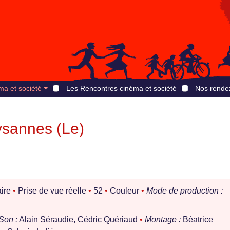
ma et société
Les Rencontres cinéma et société
Nos rende
sannes (Le)
ire
•
Prise de vue réelle
•
52
•
Couleur
•
Mode de production :
Son :
Alain Séraudie, Cédric Quériaud
•
Montage :
Béatrice