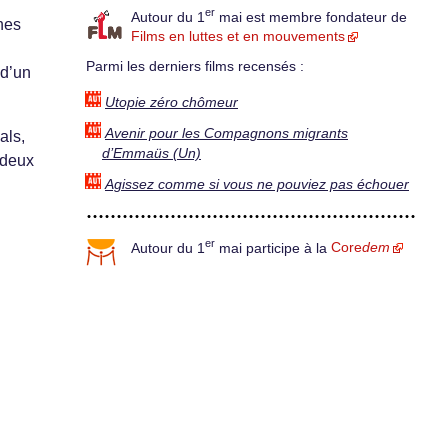
er
Autour du 1
mai est membre fondateur de
ines
Films en luttes et en mouvements
Parmi les derniers films recensés :
 d’un
Utopie zéro chômeur
Avenir pour les Compagnons migrants
als,
d’Emmaüs (Un)
 deux
Agissez comme si vous ne pouviez pas échouer
er
Autour du 1
mai participe à la
Core
dem