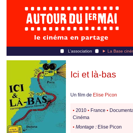
L’association
La Base ciné
Ici et là-bas
Un film de
Elise Picon
•
2010
•
France
•
Documenta
Cinéma
•
Montage :
Elise Picon