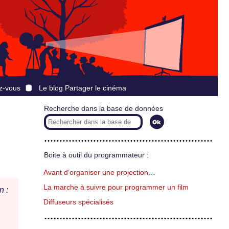
z-vous
Le blog Partager le cinéma
Recherche dans la base de données
Boite à outil du programmateur :
Avant d’organiser une projection…
La marche à suivre pour programmer un film
n :
Diffuseurs spécialisés