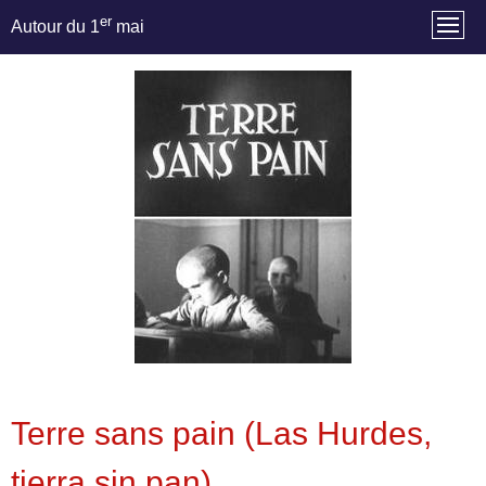
er
Autour du 1
mai
Terre sans pain (Las Hurdes,
tierra sin pan)