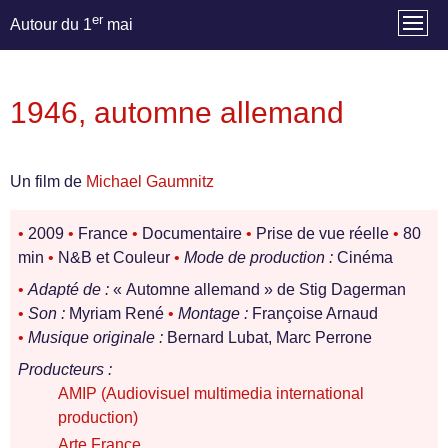
er
Autour du 1
mai
1946, automne allemand
Un film de
Michael Gaumnitz
•
2009
•
France
•
Documentaire
•
Prise de vue réelle
•
80
min
•
N&B et Couleur
•
Mode de production :
Cinéma
•
Adapté de :
« Automne allemand » de Stig Dagerman
•
Son :
Myriam René
•
Montage :
Françoise Arnaud
•
Musique originale :
Bernard Lubat, Marc Perrone
Producteurs :
AMIP (Audiovisuel multimedia international
production)
Arte France