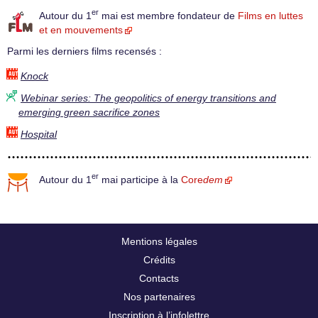
er
Autour du 1
mai est membre fondateur de
Films en luttes
et en mouvements
Parmi les derniers films recensés :
Knock
Webinar series: The geopolitics of energy transitions and
emerging green sacrifice zones
Hospital
er
Autour du 1
mai participe à la
Core
dem
Mentions légales
Crédits
Contacts
Nos partenaires
Inscription à l’infolettre