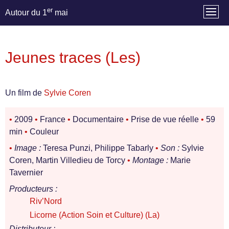
er
Autour du 1
mai
Jeunes traces (Les)
Un film de
Sylvie Coren
•
2009
•
France
•
Documentaire
•
Prise de vue réelle
•
59
min
•
Couleur
•
Image :
Teresa Punzi, Philippe Tabarly
•
Son :
Sylvie
Coren, Martin Villedieu de Torcy
•
Montage :
Marie
Tavernier
Producteurs :
Riv’Nord
Licorne (Action Soin et Culture) (La)
Distributeur :