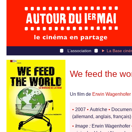
L’association
La Base ciné
We feed the wo
Un film de
Erwin Wagenhofer
•
2007
•
Autriche
•
Document
(allemand, anglais, français)
•
Image :
Erwin Wagenhofer