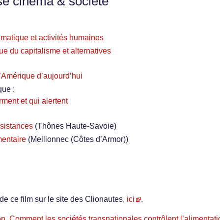
se cinéma & société
imatique et activités humaines
ue du capitalisme et alternatives
l’Amérique d’aujourd’hui
que :
ment et qui alertent
ésistances
(Thônes Haute-Savoie)
mentaire
(Mellionnec (Côtes d’Armor))
de ce film sur le site des Clionautes,
ici
.
on. Comment les sociétés transnationales contrôlent l’alimentat