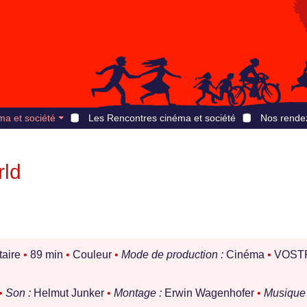
ma et société
Les Rencontres cinéma et société
Nos rende
rld
aire
•
89 min
•
Couleur
•
Mode de production :
Cinéma
•
VOST
•
Son :
Helmut Junker
•
Montage :
Erwin Wagenhofer
•
Musique