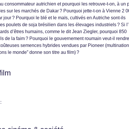
au consommateur autrichien et pourquoi les retrouve-t-on, à un p
ales sur les marchés de Dakar ? Pourquoi jette-t-on à Vienne 2 
 jour ? Pourquoi le blé et le maïs, cultivés en Autriche sont-ils
les poulets de soja brésilien dans les élevages industriels ? Si l
liards d’êtres humains, comme le dit Jean Ziegler, pourquoi 850
-ils de la faim ? Pourquoi le gouvernement roumain veut-il rendr
coûteuses semences hybrides vendues par Pioneer (multination
ons le monde” donne son titre au film) ?
film
: