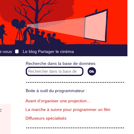
z-vous
Le blog Partager le cinéma
Recherche dans la base de données
Boite à outil du programmateur :
Avant d’organiser une projection…
La marche à suivre pour programmer un film
F
Diffuseurs spécialisés